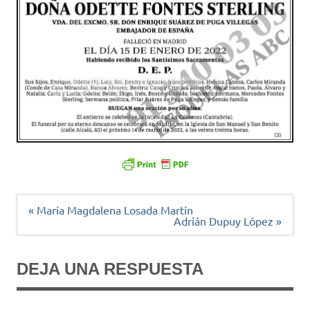
Navegación
« María Magdalena Losada Martín
de
Adrián Dupuy López »
entradas
DEJA UNA RESPUESTA