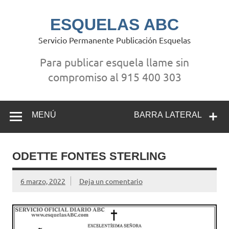
Saltar
al
contenido
ESQUELAS ABC
Servicio Permanente Publicación Esquelas
Para publicar esquela llame sin
compromiso al 915 400 303
MENÚ
BARRA LATERAL
ODETTE FONTES STERLING
6 marzo, 2022
Deja un comentario