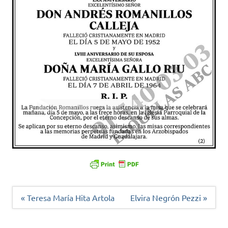
Navegación
« Teresa María Hita Artola
Elvira Negrón Pezzi »
de
entradas