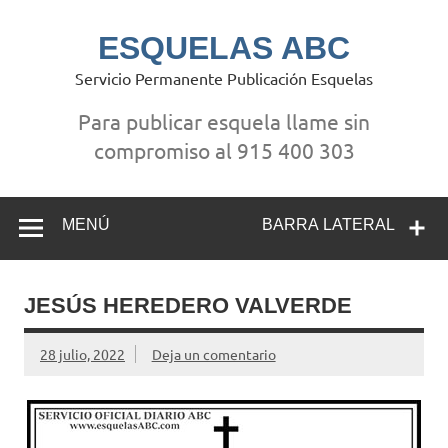
Saltar
al
contenido
ESQUELAS ABC
Servicio Permanente Publicación Esquelas
Para publicar esquela llame sin
compromiso al 915 400 303
MENÚ
BARRA LATERAL
JESÚS HEREDERO VALVERDE
28 julio, 2022
Deja un comentario