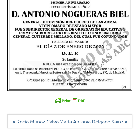
Navegación
« Rocío Muñoz Calvo
María Antonia Delgado Sainz »
de
entradas