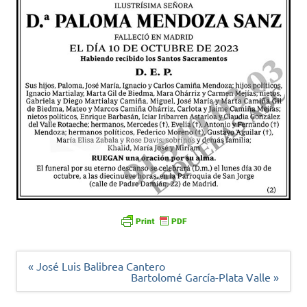
Navegación
« José Luis Balibrea Cantero
de
Bartolomé García-Plata Valle »
entradas