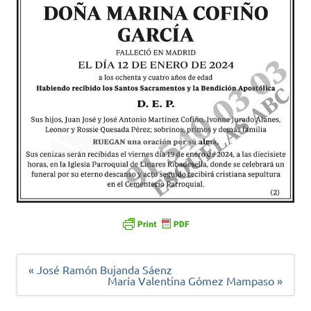
Navegación
« José Ramón Bujanda Sáenz
de
María Valentina Gómez Mampaso »
entradas