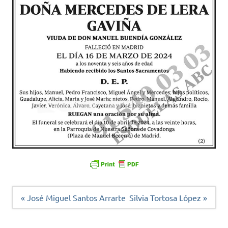
Navegación
« José Miguel Santos Arrarte
Silvia Tortosa López »
de
entradas