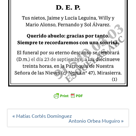
Navegación
« Matías Cortés Domínguez
de
Antonio Orbea Muguiro »
entradas