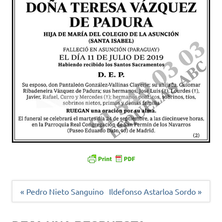
Navegación
« Pedro Nieto Sanguino
Ildefonso Astarloa Sordo »
de
entradas