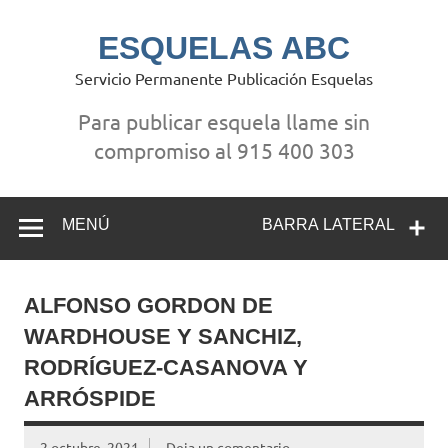
Saltar
al
contenido
ESQUELAS ABC
Servicio Permanente Publicación Esquelas
Para publicar esquela llame sin
compromiso al 915 400 303
MENÚ
BARRA LATERAL
ALFONSO GORDON DE
WARDHOUSE Y SANCHIZ,
RODRÍGUEZ-CASANOVA Y
ARRÓSPIDE
2 octubre, 2021
Deja un comentario