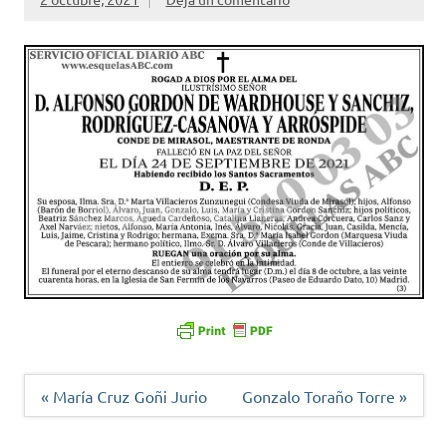
Navegación
« María Cruz Goñi Jurio
Gonzalo Toraño Torre »
de
entradas