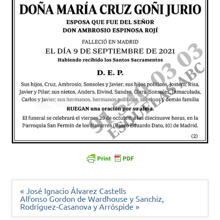
Navegación
« José Ignacio Álvarez Castells
de
Alfonso Gordon de Wardhouse y Sanchiz,
entradas
Rodríguez-Casanova y Arróspide »